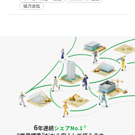
協力会社
6
※
年連続
シェアNo.1